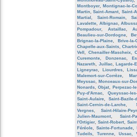
Montmoreau-Saint-Cybard)
Montboyer
,
Montignac-le-C
Martin
,
Saint-Amant
,
Saint-A
Martial
,
Saint-Romain
,
Sa
Lavalette
,
Albignac
,
Albuss
Pompadour
,
Astaillac
,
A
Beaulieu-sur-Dordogne
,
Be
Brignac-la-Plaine
,
Brive-la-
Chapelle-aux-Saints
,
Chartri
Vell
,
Chenailler-Mascheix
,
C
Curemonte
,
Donzenac
,
Es
Nazareth
,
Juillac
,
Lagarde-E
Ligneyrac
,
Liourdres
,
Liss
Malemort-sur-Corrèze
,
Ma
Meyssac
,
Monceaux-sur-Do
Nonards
,
Objat
,
Perpezac-le
Puy-d'Arnac
,
Queyssac-les
Saint-Aulaire
,
Saint-Bazile
Saint-Cernin-de-Larche
,
Vergnes
,
Saint-Hilaire-Pey
Julien-Maumont
,
Saint-P
l'Ortigier
,
Saint-Robert
,
Sain
Féréole
,
Sainte-Fortunade
,
Tudeils
,
Turenne
,
Ussac
,