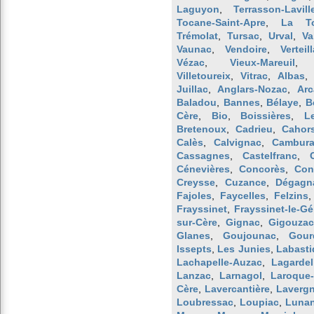
Laguyon
,
Terrasson-Lavill
Tocane-Saint-Apre
,
La To
Trémolat
,
Tursac
,
Urval
,
Va
Vaunac
,
Vendoire
,
Verteil
Vézac
,
Vieux-Mareuil
Villetoureix
,
Vitrac
,
Albas
Juillac
,
Anglars-Nozac
,
Arc
Baladou
,
Bannes
,
Bélaye
,
B
Cère
,
Bio
,
Boissières
,
L
Bretenoux
,
Cadrieu
,
Cahor
Calès
,
Calvignac
,
Cambura
Cassagnes
,
Castelfranc
,
Cénevières
,
Concorès
,
Con
Creysse
,
Cuzance
,
Dégagn
Fajoles
,
Faycelles
,
Felzins
Frayssinet
,
Frayssinet-le-Gé
sur-Cère
,
Gignac
,
Gigouzac
Glanes
,
Goujounac
,
Gour
Issepts
,
Les Junies
,
Labasti
Lachapelle-Auzac
,
Lagardel
Lanzac
,
Larnagol
,
Laroque-
Cère
,
Lavercantière
,
Laverg
Loubressac
,
Loupiac
,
Luna