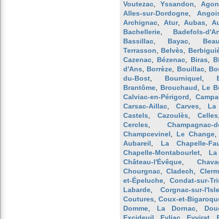
Voutezac
,
Yssandon
,
Agon
Alles-sur-Dordogne
,
Angoi
Archignac
,
Atur
,
Aubas
,
A
Bachellerie
,
Badefols-d'A
Bassillac
,
Bayac
,
Beau
Terrasson
,
Belvès
,
Berbigui
Cazenac
,
Bézenac
,
Biras
,
B
d'Ans
,
Borrèze
,
Bouillac
,
Bo
du-Bost
,
Bourniquel
,
Brantôme
,
Brouchaud
,
Le B
Calviac-en-Périgord
,
Campag
Carsac-Aillac
,
Carves
,
La
Castels
,
Cazoulès
,
Celles
Cercles
,
Champagnac-de
Champcevinel
,
Le Change
Aubareil
,
La Chapelle-Fa
Chapelle-Montabourlet
,
La
Château-l'Évêque
,
Chava
Chourgnac
,
Cladech
,
Clerm
et-Épeluche
,
Condat-sur-Tr
Labarde
,
Corgnac-sur-l'Isl
Coutures
,
Coux-et-Bigaroqu
Domme
,
La Dornac
,
Dou
Excideuil
,
Eyliac
,
Eyvirat
,