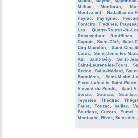
Maxou
,
Mayrac
,
Mayrinhac
Milhac
,
Montbrun
,
Mon
Montvalent
,
Nadaillac-de-
Payrac
,
Payrignac
,
Pescad
Pontcirq
,
Pradines
,
Prayssa
Les Quatre-Routes-du-Lo
Rocamadour
,
Rouffilhac
,
Caprais
,
Saint-Céré
,
Saint-
Cirq-Madelon
,
Saint-Cirq-S
Catus
,
Saint-Denis-lès-Mart
Air
,
Saint-Géry
,
Saint-Jea
Saint-Laurent-les-Tours
,
Sa
Redon
,
Saint-Médard
,
Saint
Bannières
,
Saint-Michel-L
Pierre-Lafeuille
,
Saint-Pierre
Vincent-du-Pendit
,
Saint-V
Sonac
,
Soturac
,
Souillac
Teyssieu
,
Thédirac
,
Thégr
Faure
,
Touzac
,
Vaillac
,
Va
Bourlens
,
Cuzorn
,
Fumel
,
Montayral
,
Rives
,
Saint-Vite
,