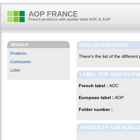
AOP FRANCE
French products with quality label AOC & AOP
SEARCH
NOIX DU PéRIGORD
Products
There's the list of the differen
Communes
Label
LABEL FOR NOIX DU P
French label :
AOC
European label :
AOP
Folder number :
PRODUCTS FOR NOIX D