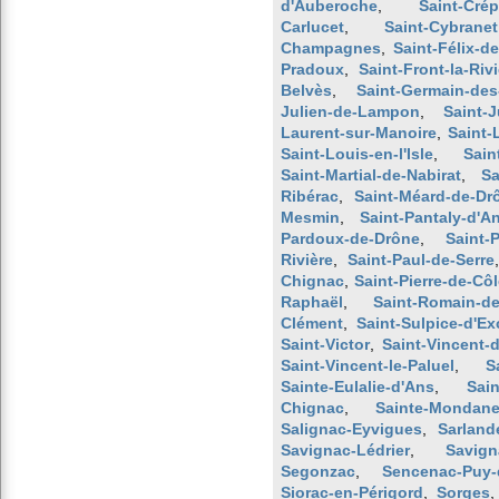
d'Auberoche
,
Saint-Cré
Carlucet
,
Saint-Cybranet
Champagnes
,
Saint-Félix-d
Pradoux
,
Saint-Front-la-Riv
Belvès
,
Saint-Germain-des
Julien-de-Lampon
,
Saint-J
Laurent-sur-Manoire
,
Saint-L
Saint-Louis-en-l'Isle
,
Sain
Saint-Martial-de-Nabirat
,
Sa
Ribérac
,
Saint-Méard-de-Dr
Mesmin
,
Saint-Pantaly-d'A
Pardoux-de-Drône
,
Saint-P
Rivière
,
Saint-Paul-de-Serre
Chignac
,
Saint-Pierre-de-Côl
Raphaël
,
Saint-Romain-d
Clément
,
Saint-Sulpice-d'Ex
Saint-Victor
,
Saint-Vincent-
Saint-Vincent-le-Paluel
,
S
Sainte-Eulalie-d'Ans
,
Sain
Chignac
,
Sainte-Mondan
Salignac-Eyvigues
,
Sarland
Savignac-Lédrier
,
Savign
Segonzac
,
Sencenac-Puy-
Siorac-en-Périgord
,
Sorges