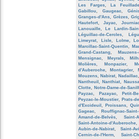
Les Farges
,
La Feuillad
Gabillou
,
Gaugeac
,
Géni
Granges-d'Ans
,
Grèzes
,
Gri
Hautefort
,
Jayac
,
Journia
Lanouaille
,
Le Lardin-Sain
Léguillac-de-Cercles
,
Légu
Limeyrat
,
Lisle
,
Lolme
,
Lo
Marcillac-Saint-Quentin
,
Ma
Grand-Castang
,
Mauzens-
Mensignac
,
Meyrals
,
Mil
Molières
,
Monpazier
,
M
d'Auberoche
,
Montagrier
,
Mouzens
,
Nabirat
,
Nadaillac
Nantheuil
,
Nanthiat
,
Nauss
Clotte
,
Notre-Dame-de-Sanil
Payzac
,
Pazayac
,
Petit-B
Peyzac-le-Moustier
,
Prats-d
d'Excideuil
,
Proissans
,
Qui
Gageac
,
Rouffignac-Saint
Amand-de-Belvès
,
Saint-
Saint-Antoine-d'Auberoche
Aubin-de-Nabirat
,
Saint-Avi
Cernin-de-l'Herm
,
Saint-C