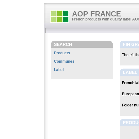
AOP FRANCE
French products with quality label A
SEARCH
FIN GR
Products
There's the
Communes
Label
LABEL 
French lab
European 
Folder nu
PRODU