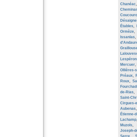
Chanéac
Chemina
Coucour
Désaigne
Étables
,
Ormèze
Issanlas
d'Andaur
Graillous
Lalouves
Lespéron
Mercuer
,
Ollières-
Préaux
,
Roux
,
Sa
Fourchad
de-Rias
Saint-Chr
Cirgues-
Aubenas
Étienne-d
Lachamp
Muzols
,
Joseph-d
Serre
,