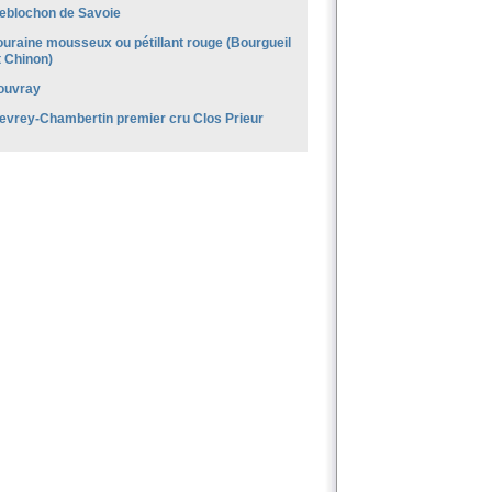
eblochon de Savoie
ouraine mousseux ou pétillant rouge (Bourgueil
t Chinon)
ouvray
evrey-Chambertin premier cru Clos Prieur