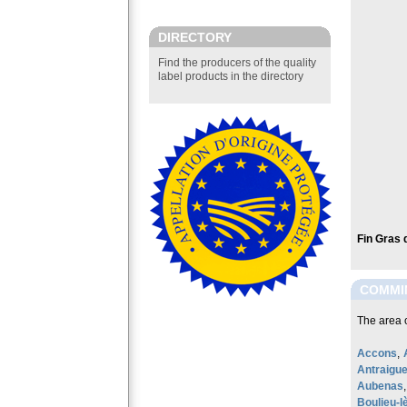
DIRECTORY
Find the producers of the quality
label products in the directory
Fin Gras
COMMI
The area o
Accons
,
Antraigue
Aubenas
Boulieu-