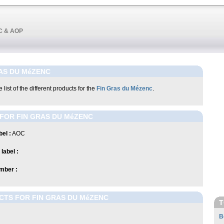
OC & AOP
AS DU MéZENC
 list of the different products for the
Fin Gras du Mézenc
.
FOR FIN GRAS DU MéZENC
el :
AOC
label :
mber :
CTS FOR FIN GRAS DU MéZENC
T
B