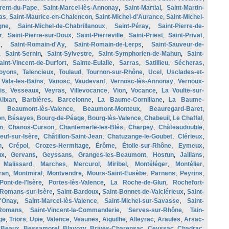
rent-du-Pape
,
Saint-Marcel-lès-Annonay
,
Saint-Martial
,
Saint-Martin-
as
,
Saint-Maurice-en-Chalencon
,
Saint-Michel-d'Aurance
,
Saint-Michel-
gne
,
Saint-Michel-de-Chabrillanoux
,
Saint-Péray
,
Saint-Pierre-de-
r
,
Saint-Pierre-sur-Doux
,
Saint-Pierreville
,
Saint-Priest
,
Saint-Privat
,
x
,
Saint-Romain-d'Ay
,
Saint-Romain-de-Lerps
,
Saint-Sauveur-de-
,
Saint-Sernin
,
Saint-Sylvestre
,
Saint-Symphorien-de-Mahun
,
Saint-
aint-Vincent-de-Durfort
,
Sainte-Eulalie
,
Sarras
,
Satillieu
,
Sécheras
,
oyons
,
Talencieux
,
Toulaud
,
Tournon-sur-Rhône
,
Ucel
,
Usclades-et-
,
Vals-les-Bains
,
Vanosc
,
Vaudevant
,
Vernosc-lès-Annonay
,
Vernoux-
is
,
Vesseaux
,
Veyras
,
Villevocance
,
Vion
,
Vocance
,
La Voulte-sur-
Alixan
,
Barbières
,
Barcelonne
,
La Baume-Cornillane
,
La Baume-
,
Beaumont-lès-Valence
,
Beaumont-Monteux
,
Beauregard-Baret
,
on
,
Bésayes
,
Bourg-de-Péage
,
Bourg-lès-Valence
,
Chabeuil
,
Le Chaffal
,
n
,
Chanos-Curson
,
Chantemerle-les-Blés
,
Charpey
,
Châteaudouble
,
euf-sur-Isère
,
Châtillon-Saint-Jean
,
Chatuzange-le-Goubet
,
Clérieux
,
n
,
Crépol
,
Crozes-Hermitage
,
Érôme
,
Étoile-sur-Rhône
,
Eymeux
,
ux
,
Gervans
,
Geyssans
,
Granges-les-Beaumont
,
Hostun
,
Jaillans
,
,
Malissard
,
Marches
,
Mercurol
,
Miribel
,
Montéléger
,
Montélier
,
ran
,
Montmiral
,
Montvendre
,
Mours-Saint-Eusèbe
,
Parnans
,
Peyrins
,
Pont-de-l'Isère
,
Portes-lès-Valence
,
La Roche-de-Glun
,
Rochefort-
Romans-sur-Isère
,
Saint-Bardoux
,
Saint-Bonnet-de-Valclérieux
,
Saint-
d'Onay
,
Saint-Marcel-lès-Valence
,
Saint-Michel-sur-Savasse
,
Saint-
-Romans
,
Saint-Vincent-la-Commanderie
,
Serves-sur-Rhône
,
Tain-
ge
,
Triors
,
Upie
,
Valence
,
Veaunes
,
Aiguilhe
,
Alleyrac
,
Araules
,
Arsac-
,
Beaux
,
Bessamorel
,
Blavozy
,
Brives-Charensac
,
Ceyssac
,
Chadrac
,