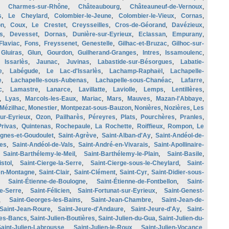
,
Charmes-sur-Rhône
,
Châteaubourg
,
Châteauneuf-de-Vernoux
,
s
,
Le Cheylard
,
Colombier-le-Jeune
,
Colombier-le-Vieux
,
Cornas
,
on
,
Coux
,
Le Crestet
,
Creysseilles
,
Cros-de-Géorand
,
Davézieux
,
s
,
Devesset
,
Dornas
,
Dunière-sur-Eyrieux
,
Eclassan
,
Empurany
,
Flaviac
,
Fons
,
Freyssenet
,
Genestelle
,
Gilhac-et-Bruzac
,
Gilhoc-sur-
,
Gluiras
,
Glun
,
Gourdon
,
Guilherand-Granges
,
Intres
,
Issamoulenc
,
,
Issarlès
,
Jaunac
,
Juvinas
,
Labastide-sur-Bésorgues
,
Labatie-
e
,
Labégude
,
Le Lac-d'Issarlès
,
Lachamp-Raphaël
,
Lachapelle-
e
,
Lachapelle-sous-Aubenas
,
Lachapelle-sous-Chanéac
,
Lafarre
,
c
,
Lamastre
,
Lanarce
,
Lavillatte
,
Laviolle
,
Lemps
,
Lentillères
,
,
Lyas
,
Marcols-les-Eaux
,
Mariac
,
Mars
,
Mauves
,
Mazan-l'Abbaye
,
Mézilhac
,
Monestier
,
Montpezat-sous-Bauzon
,
Nonières
,
Nozières
,
Les
sur-Eyrieux
,
Ozon
,
Pailharès
,
Péreyres
,
Plats
,
Pourchères
,
Pranles
,
Privas
,
Quintenas
,
Rochepaule
,
La Rochette
,
Roiffieux
,
Rompon
,
Le
gnes-et-Goudoulet
,
Saint-Agrève
,
Saint-Alban-d'Ay
,
Saint-Andéol-de-
es
,
Saint-Andéol-de-Vals
,
Saint-André-en-Vivarais
,
Saint-Apollinaire-
,
Saint-Barthélemy-le-Meil
,
Saint-Barthélemy-le-Plain
,
Saint-Basile
,
istol
,
Saint-Cierge-la-Serre
,
Saint-Cierge-sous-le-Cheylard
,
Saint-
en-Montagne
,
Saint-Clair
,
Saint-Clément
,
Saint-Cyr
,
Saint-Didier-sous-
,
Saint-Étienne-de-Boulogne
,
Saint-Étienne-de-Fontbellon
,
Saint-
e-Serre
,
Saint-Félicien
,
Saint-Fortunat-sur-Eyrieux
,
Saint-Genest-
,
Saint-Georges-les-Bains
,
Saint-Jean-Chambre
,
Saint-Jean-de-
Saint-Jean-Roure
,
Saint-Jeure-d'Andaure
,
Saint-Jeure-d'Ay
,
Saint-
es-Bancs
,
Saint-Julien-Boutières
,
Saint-Julien-du-Gua
,
Saint-Julien-du-
Saint-Julien-Labrousse
,
Saint-Julien-le-Roux
,
Saint-Julien-Vocance
,