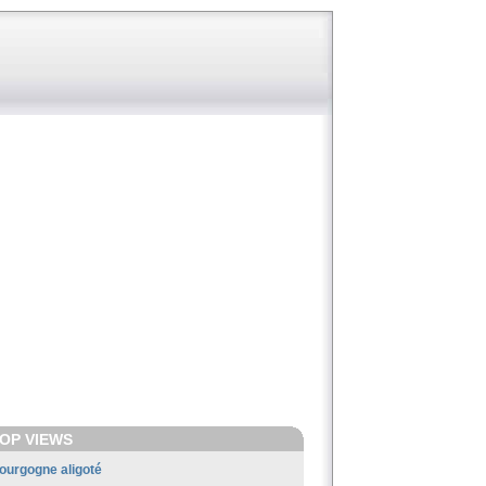
OP VIEWS
ourgogne aligoté