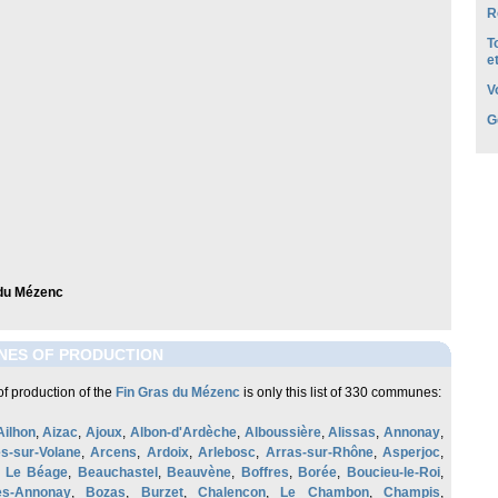
R
T
e
V
G
 du Mézenc
NES OF PRODUCTION
f production of the
Fin Gras du Mézenc
is only this list of 330 communes:
Ailhon
,
Aizac
,
Ajoux
,
Albon-d'Ardèche
,
Alboussière
,
Alissas
,
Annonay
,
s-sur-Volane
,
Arcens
,
Ardoix
,
Arlebosc
,
Arras-sur-Rhône
,
Asperjoc
,
,
Le Béage
,
Beauchastel
,
Beauvène
,
Boffres
,
Borée
,
Boucieu-le-Roi
,
lès-Annonay
,
Bozas
,
Burzet
,
Chalencon
,
Le Chambon
,
Champis
,